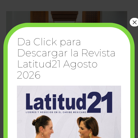
×
Da Click para
Descargar la Revista
Latitud21 Agosto
2026
Cuando la solidaridad inspira; cumplen
sueños Fairmont Mayakoba y Make-A-Wish
México
1 julio, 2026