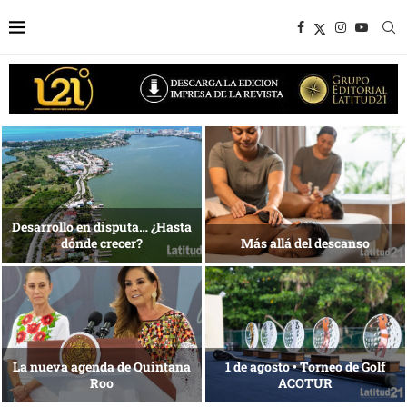
1 al 28 de agosto •
Energía que Impulsa la
Fundación Isleña
competitividad
Reconocimiento de viajeros
La esencia del servicio