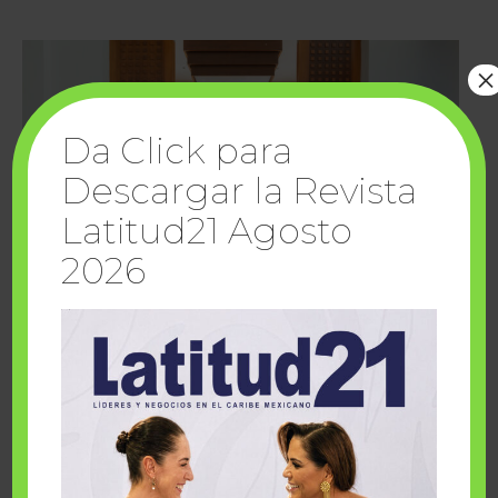
×
Da Click para
Descargar la Revista
Latitud21 Agosto
2026
Cuando la solidaridad inspira; cumplen
sueños Fairmont Mayakoba y Make-A-Wish
México
1 julio, 2026