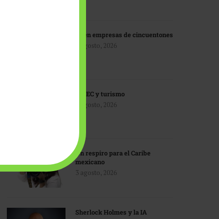
IA en empresas de cincuentones
3 agosto, 2026
TMEC y turismo
3 agosto, 2026
Un respiro para el Caribe
mexicano
3 agosto, 2026
Sherlock Holmes y la IA