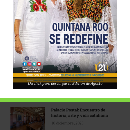
Tecnológico de Monterrey
3 agosto, 2026
Promoción turística con visión
1 abril, 2026
Industria global en
Da click para descargar la Edición de Agosto
reconfiguración
31 marzo, 2026
Palacio Postal: Encuentro de
historia, arte y vida cotidiana
10 diciembre, 2025