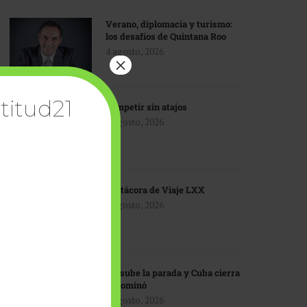
Verano, diplomacia y turismo:
los desafíos de Quintana Roo
4 agosto, 2026
×
titud21
Competir sin atajos
4 agosto, 2026
Bitácora de Viaje LXX
3 agosto, 2026
EU sube la parada y Cuba cierra
el dominó
3 agosto, 2026