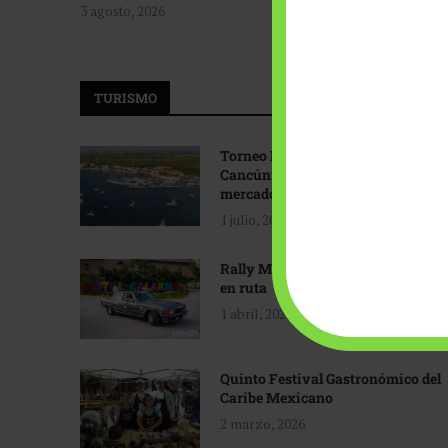
3 agosto, 2026
TURISMO
Torneo Internacional de Pesca
Cancún: Navegando hacia nuevos
mercados
1 julio, 2026
Rally Maya: Herencia automotriz
en ruta
1 abril, 2026
Quinto Festival Gastronómico del
Caribe Mexicano
2 marzo, 2026