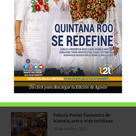
Tecnológico de Monterrey
3 agosto, 2026
Promoción turística con visión
1 abril, 2026
Industria global en
Da click para descargar la Edición de Agosto
reconfiguración
31 marzo, 2026
Palacio Postal: Encuentro de
historia, arte y vida cotidiana
10 diciembre, 2025