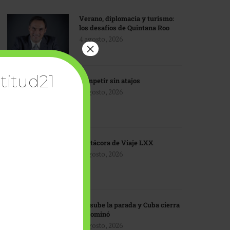
Verano, diplomacia y turismo:
los desafíos de Quintana Roo
4 agosto, 2026
×
titud21
Competir sin atajos
4 agosto, 2026
Bitácora de Viaje LXX
3 agosto, 2026
EU sube la parada y Cuba cierra
el dominó
3 agosto, 2026