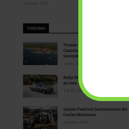
3 agosto, 2026
TURISMO
Torneo Internacional de Pesca
Cancún: Navegando hacia nuevos
mercados
1 julio, 2026
Rally Maya: Herencia automotriz
en ruta
1 abril, 2026
Quinto Festival Gastronómico del
Caribe Mexicano
2 marzo, 2026