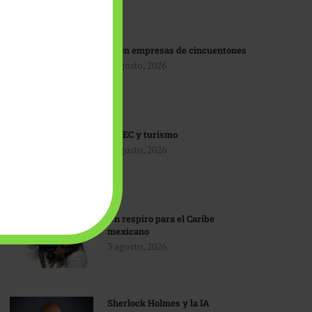
IA en empresas de cincuentones
3 agosto, 2026
TMEC y turismo
3 agosto, 2026
Un respiro para el Caribe
mexicano
3 agosto, 2026
Sherlock Holmes y la IA