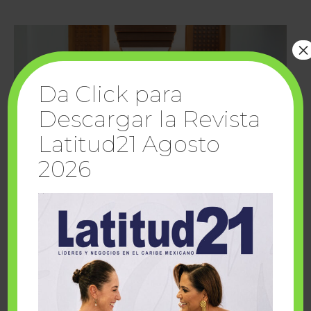
×
Da Click para
Descargar la Revista
Latitud21 Agosto
2026
Cuando la solidaridad inspira; cumplen
sueños Fairmont Mayakoba y Make-A-Wish
México
1 julio, 2026