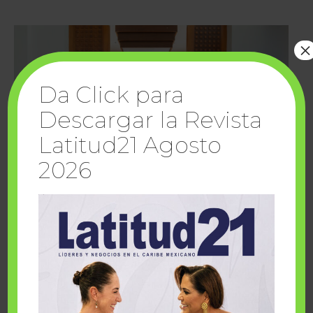
×
Da Click para
Descargar la Revista
Latitud21 Agosto
2026
Cuando la solidaridad inspira; cumplen
sueños Fairmont Mayakoba y Make-A-Wish
México
1 julio, 2026