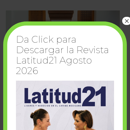
×
Da Click para
Descargar la Revista
Latitud21 Agosto
2026
Cuando la solidaridad inspira; cumplen
sueños Fairmont Mayakoba y Make-A-Wish
México
1 julio, 2026