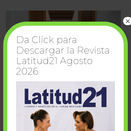
×
Da Click para
Descargar la Revista
Latitud21 Agosto
2026
Cuando la solidaridad inspira; cumplen
sueños Fairmont Mayakoba y Make-A-Wish
México
1 julio, 2026