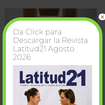
×
Da Click para
Descargar la Revista
Latitud21 Agosto
2026
Cuando la solidaridad inspira; cumplen
sueños Fairmont Mayakoba y Make-A-Wish
México
1 julio, 2026