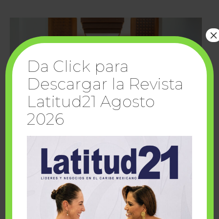
×
Da Click para
Descargar la Revista
Latitud21 Agosto
2026
Cuando la solidaridad inspira; cumplen
sueños Fairmont Mayakoba y Make-A-Wish
México
1 julio, 2026