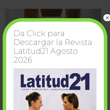
×
Da Click para
Descargar la Revista
Latitud21 Agosto
2026
Cuando la solidaridad inspira; cumplen
sueños Fairmont Mayakoba y Make-A-Wish
México
1 julio, 2026