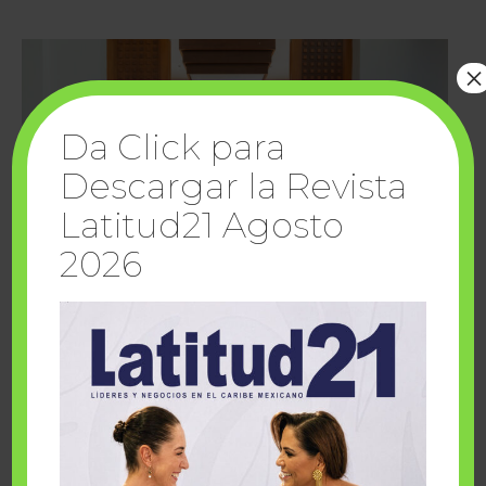
×
Da Click para
Descargar la Revista
Latitud21 Agosto
2026
Cuando la solidaridad inspira; cumplen
sueños Fairmont Mayakoba y Make-A-Wish
México
1 julio, 2026