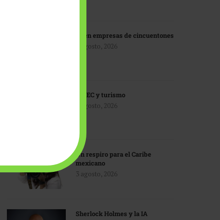
IA en empresas de cincuentones
3 agosto, 2026
TMEC y turismo
3 agosto, 2026
Un respiro para el Caribe
mexicano
3 agosto, 2026
Sherlock Holmes y la IA