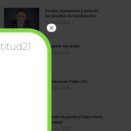
Verano, diplomacia y turismo:
los desafíos de Quintana Roo
4 agosto, 2026
×
titud21
Competir sin atajos
4 agosto, 2026
Bitácora de Viaje LXX
3 agosto, 2026
EU sube la parada y Cuba cierra
el dominó
3 agosto, 2026