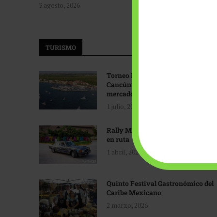
3 agosto, 2026
TURISMO
Torneo Internacional de Pesca
Cancún: Navegando hacia nuevos
mercados
1 julio, 2026
Rally Maya: Herencia automotriz
en ruta
1 abril, 2026
Quinto Festival Gastronómico del
Caribe Mexicano
2 marzo, 2026