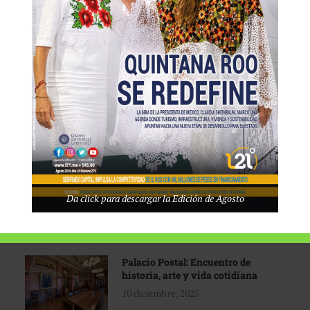
Tecnológico de Monterrey
3 agosto, 2026
Promoción turística con visión
1 abril, 2026
Industria global en
Da click para descargar la Edición de Agosto
reconfiguración
31 marzo, 2026
Palacio Postal: Encuentro de
historia, arte y vida cotidiana
10 diciembre, 2025