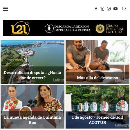
1 al 28 de agosto •
Energía que Impulsa la
Fundación Isleña
competitividad
Reconocimiento de viajeros
La esencia del servicio