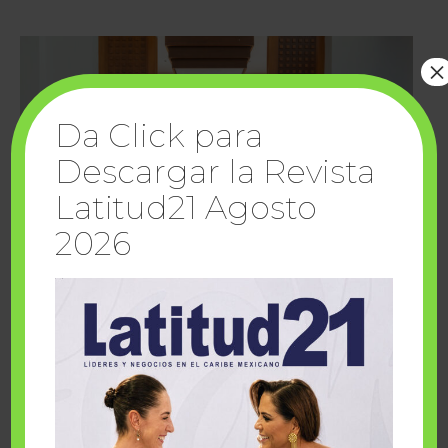
×
Da Click para
Descargar la Revista
Latitud21 Agosto
2026
Cuando la solidaridad inspira; cumplen
sueños Fairmont Mayakoba y Make-A-Wish
México
1 julio, 2026