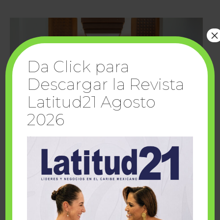
×
Da Click para
Descargar la Revista
Latitud21 Agosto
2026
Cuando la solidaridad inspira; cumplen
sueños Fairmont Mayakoba y Make-A-Wish
México
1 julio, 2026