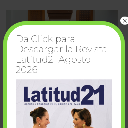
×
Da Click para
Descargar la Revista
Latitud21 Agosto
2026
Cuando la solidaridad inspira; cumplen
sueños Fairmont Mayakoba y Make-A-Wish
México
1 julio, 2026