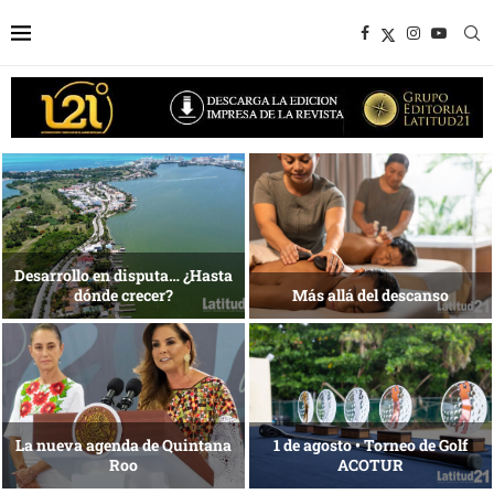
1 al 28 de agosto •
Energía que Impulsa la
Fundación Isleña
competitividad
Reconocimiento de viajeros
La esencia del servicio