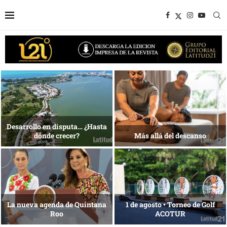
1 al 28 de agosto •
Energía que Impulsa la
Fundación Isleña
competitividad
Reconocimiento de viajeros
La esencia del servicio