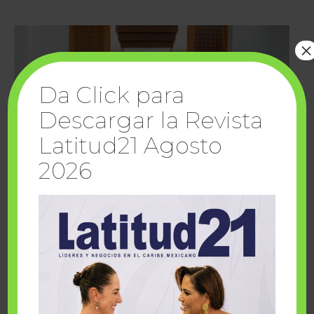
×
Da Click para
Descargar la Revista
Latitud21 Agosto
2026
Cuando la solidaridad inspira; cumplen
sueños Fairmont Mayakoba y Make-A-Wish
México
1 julio, 2026