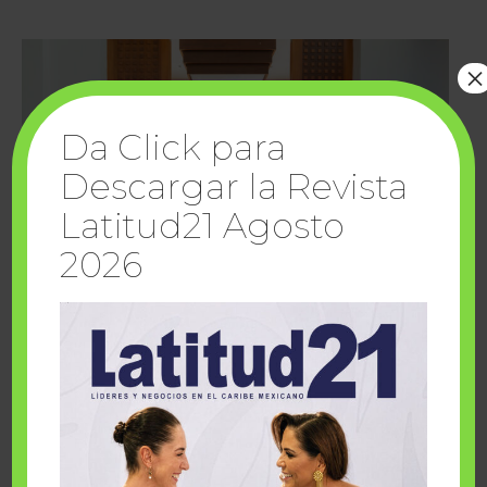
×
Da Click para
Descargar la Revista
Latitud21 Agosto
2026
Cuando la solidaridad inspira; cumplen
sueños Fairmont Mayakoba y Make-A-Wish
México
1 julio, 2026