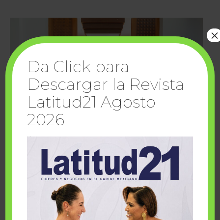
×
Da Click para
Descargar la Revista
Latitud21 Agosto
2026
Cuando la solidaridad inspira; cumplen
sueños Fairmont Mayakoba y Make-A-Wish
México
1 julio, 2026