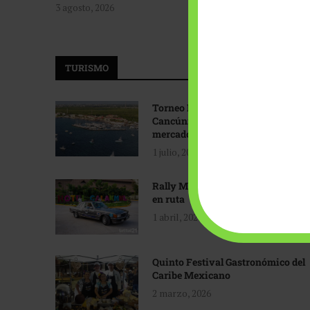
3 agosto, 2026
TURISMO
Torneo Internacional de Pesca
Cancún: Navegando hacia nuevos
mercados
1 julio, 2026
Rally Maya: Herencia automotriz
en ruta
1 abril, 2026
Quinto Festival Gastronómico del
Caribe Mexicano
2 marzo, 2026