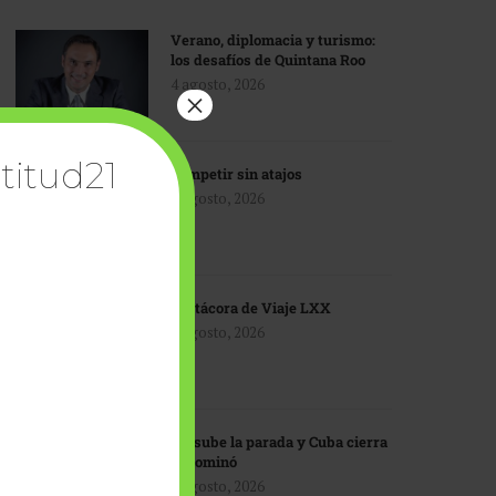
Verano, diplomacia y turismo:
los desafíos de Quintana Roo
4 agosto, 2026
×
titud21
Competir sin atajos
4 agosto, 2026
Bitácora de Viaje LXX
3 agosto, 2026
EU sube la parada y Cuba cierra
el dominó
3 agosto, 2026