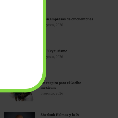
IA en empresas de cincuentones
3 agosto, 2026
TMEC y turismo
3 agosto, 2026
Un respiro para el Caribe
mexicano
3 agosto, 2026
Sherlock Holmes y la IA