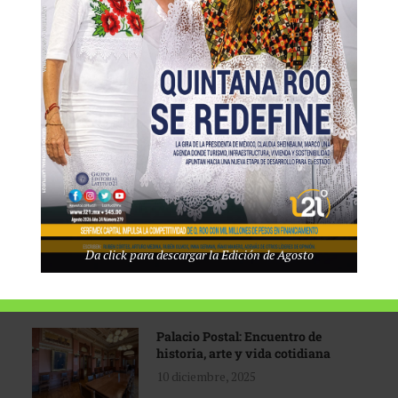
Tecnológico de Monterrey
3 agosto, 2026
Promoción turística con visión
1 abril, 2026
Industria global en
Da click para descargar la Edición de Agosto
reconfiguración
31 marzo, 2026
Palacio Postal: Encuentro de
historia, arte y vida cotidiana
10 diciembre, 2025