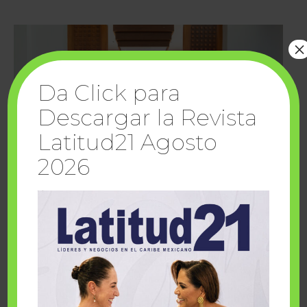
×
Da Click para
Descargar la Revista
Latitud21 Agosto
2026
Cuando la solidaridad inspira; cumplen
sueños Fairmont Mayakoba y Make-A-Wish
México
1 julio, 2026