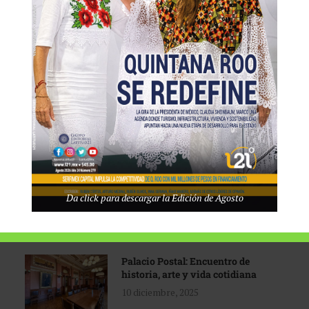
Tecnológico de Monterrey
3 agosto, 2026
Promoción turística con visión
1 abril, 2026
Industria global en
Da click para descargar la Edición de Agosto
reconfiguración
31 marzo, 2026
Palacio Postal: Encuentro de
historia, arte y vida cotidiana
10 diciembre, 2025