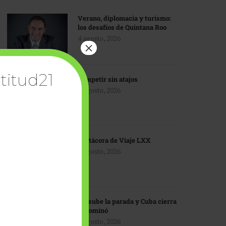
Verano, diplomacia y turismo:
los desafíos de Quintana Roo
4 agosto, 2026
×
titud21
Competir sin atajos
4 agosto, 2026
Bitácora de Viaje LXX
3 agosto, 2026
EU sube la parada y Cuba cierra
el dominó
3 agosto, 2026