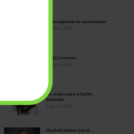
IA en empresas de cincuentones
3 agosto, 2026
TMEC y turismo
3 agosto, 2026
Un respiro para el Caribe
mexicano
3 agosto, 2026
Sherlock Holmes y la IA