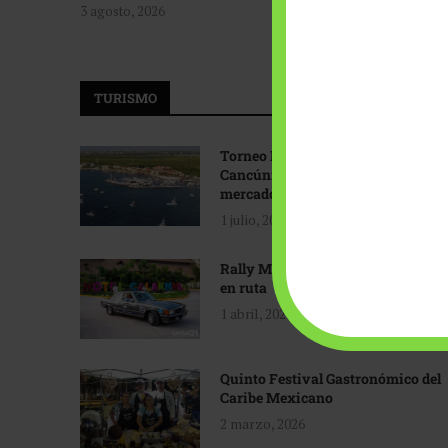
3 agosto, 2026
TURISMO
Torneo Internacional de Pesca
Cancún: Navegando hacia nuevos
mercados
1 julio, 2026
Rally Maya: Herencia automotriz
en ruta
1 abril, 2026
Quinto Festival Gastronómico del
Caribe Mexicano
2 marzo, 2026