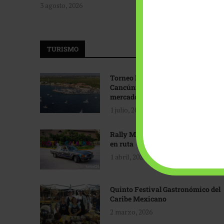
3 agosto, 2026
TURISMO
Torneo Internacional de Pesca
Cancún: Navegando hacia nuevos
mercados
1 julio, 2026
Rally Maya: Herencia automotriz
en ruta
1 abril, 2026
Quinto Festival Gastronómico del
Caribe Mexicano
2 marzo, 2026