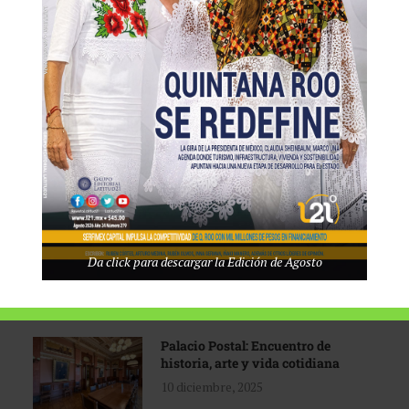
Tecnológico de Monterrey
3 agosto, 2026
Promoción turística con visión
1 abril, 2026
Industria global en
Da click para descargar la Edición de Agosto
reconfiguración
31 marzo, 2026
Palacio Postal: Encuentro de
historia, arte y vida cotidiana
10 diciembre, 2025