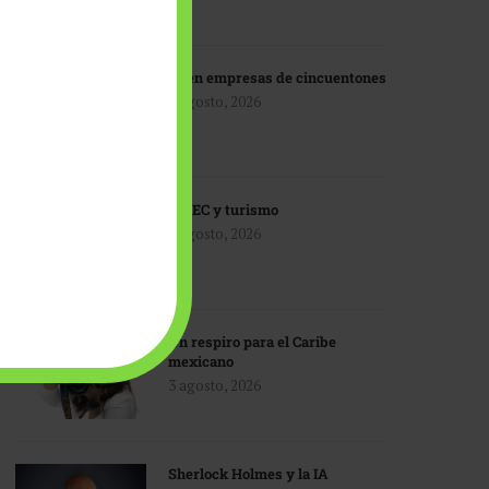
IA en empresas de cincuentones
3 agosto, 2026
TMEC y turismo
3 agosto, 2026
Un respiro para el Caribe
mexicano
3 agosto, 2026
Sherlock Holmes y la IA