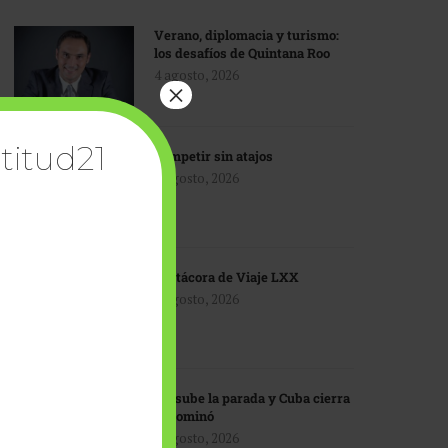
Verano, diplomacia y turismo:
los desafíos de Quintana Roo
4 agosto, 2026
×
titud21
Competir sin atajos
4 agosto, 2026
Bitácora de Viaje LXX
3 agosto, 2026
EU sube la parada y Cuba cierra
el dominó
3 agosto, 2026