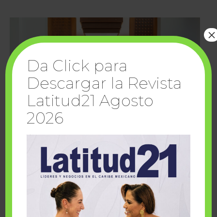
×
Da Click para
Descargar la Revista
Latitud21 Agosto
2026
Cuando la solidaridad inspira; cumplen
sueños Fairmont Mayakoba y Make-A-Wish
México
1 julio, 2026