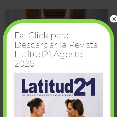
×
Da Click para
Descargar la Revista
Latitud21 Agosto
2026
Cuando la solidaridad inspira; cumplen
sueños Fairmont Mayakoba y Make-A-Wish
México
1 julio, 2026