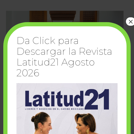
×
Da Click para
Descargar la Revista
Latitud21 Agosto
2026
Cuando la solidaridad inspira; cumplen
sueños Fairmont Mayakoba y Make-A-Wish
México
1 julio, 2026