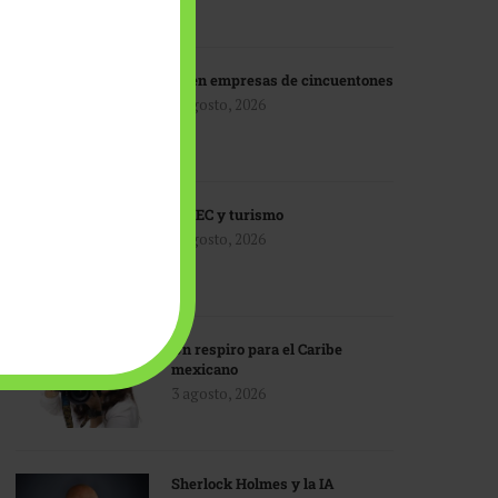
IA en empresas de cincuentones
3 agosto, 2026
TMEC y turismo
3 agosto, 2026
Un respiro para el Caribe
mexicano
3 agosto, 2026
Sherlock Holmes y la IA