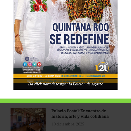
Tecnológico de Monterrey
3 agosto, 2026
Promoción turística con visión
1 abril, 2026
Industria global en
Da click para descargar la Edición de Agosto
reconfiguración
31 marzo, 2026
Palacio Postal: Encuentro de
historia, arte y vida cotidiana
10 diciembre, 2025