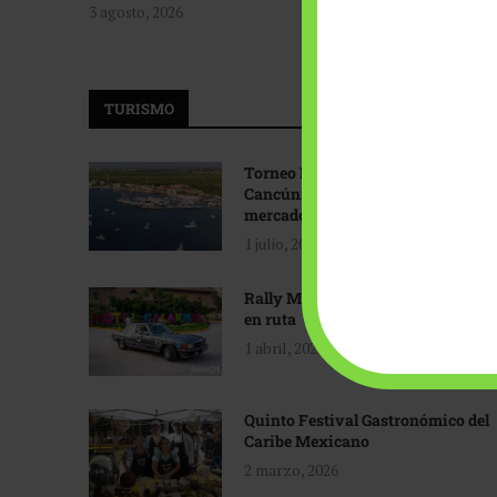
3 agosto, 2026
TURISMO
Torneo Internacional de Pesca
Cancún: Navegando hacia nuevos
mercados
1 julio, 2026
Rally Maya: Herencia automotriz
en ruta
1 abril, 2026
Quinto Festival Gastronómico del
Caribe Mexicano
2 marzo, 2026