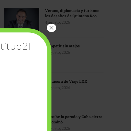
Verano, diplomacia y turismo:
los desafíos de Quintana Roo
4 agosto, 2026
×
titud21
Competir sin atajos
4 agosto, 2026
Bitácora de Viaje LXX
3 agosto, 2026
EU sube la parada y Cuba cierra
el dominó
3 agosto, 2026