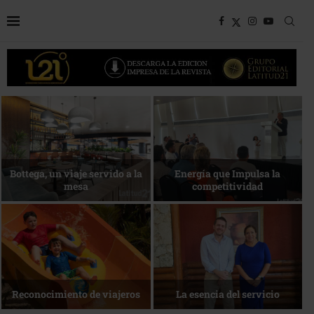
Desarrollo en disputa… ¿Hasta
dónde crecer?
Más allá del descanso
La nueva agenda de Quintana
1 de agosto • Torneo de Golf
Roo
ACOTUR