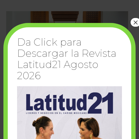
×
Da Click para
Descargar la Revista
Latitud21 Agosto
2026
Cuando la solidaridad inspira; cumplen
sueños Fairmont Mayakoba y Make-A-Wish
México
1 julio, 2026