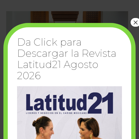
×
Da Click para
Descargar la Revista
Latitud21 Agosto
2026
Cuando la solidaridad inspira; cumplen
sueños Fairmont Mayakoba y Make-A-Wish
México
1 julio, 2026