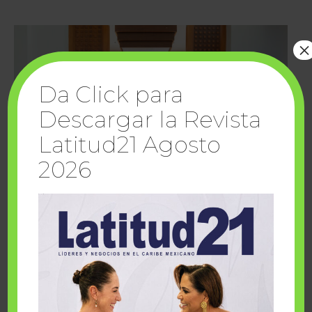
×
Da Click para
Descargar la Revista
Latitud21 Agosto
2026
Cuando la solidaridad inspira; cumplen
sueños Fairmont Mayakoba y Make-A-Wish
México
1 julio, 2026