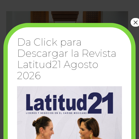
×
Da Click para
Descargar la Revista
Latitud21 Agosto
2026
Cuando la solidaridad inspira; cumplen
sueños Fairmont Mayakoba y Make-A-Wish
México
1 julio, 2026