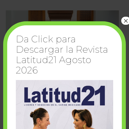
×
Da Click para
Descargar la Revista
Latitud21 Agosto
2026
Cuando la solidaridad inspira; cumplen
sueños Fairmont Mayakoba y Make-A-Wish
México
1 julio, 2026