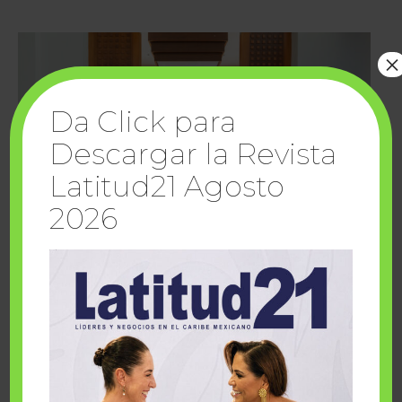
×
Da Click para
Descargar la Revista
Latitud21 Agosto
2026
Cuando la solidaridad inspira; cumplen
sueños Fairmont Mayakoba y Make-A-Wish
México
1 julio, 2026