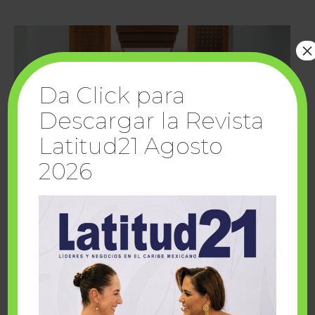
×
Da Click para
Descargar la Revista
Latitud21 Agosto
2026
Cuando la solidaridad inspira; cumplen
sueños Fairmont Mayakoba y Make-A-Wish
México
1 julio, 2026