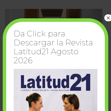
×
Da Click para
Descargar la Revista
Latitud21 Agosto
2026
Cuando la solidaridad inspira; cumplen
sueños Fairmont Mayakoba y Make-A-Wish
México
1 julio, 2026