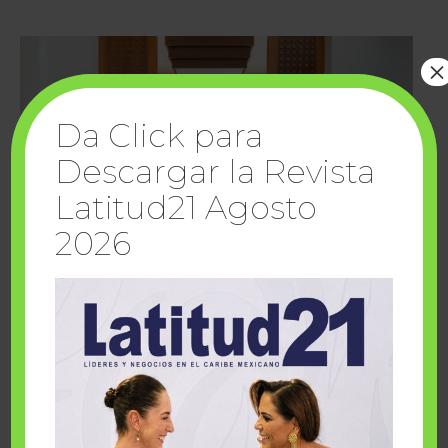
×
Da Click para
Descargar la Revista
Latitud21 Agosto
2026
Cuando la solidaridad inspira; cumplen
sueños Fairmont Mayakoba y Make-A-Wish
México
1 julio, 2026