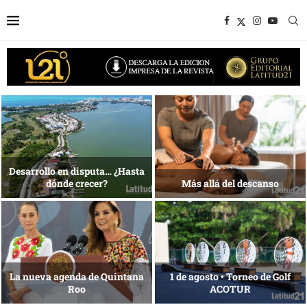
1 al 28 de agosto •
Energía que Impulsa la
Fundación Isleña
competitividad
Reconocimiento de viajeros
La esencia del servicio