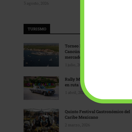
3 agosto, 2026
TURISMO
Torneo Internacional de Pesca
Cancún: Navegando hacia nuevos
mercados
1 julio, 2026
Rally Maya: Herencia automotriz
en ruta
1 abril, 2026
Quinto Festival Gastronómico del
Caribe Mexicano
2 marzo, 2026