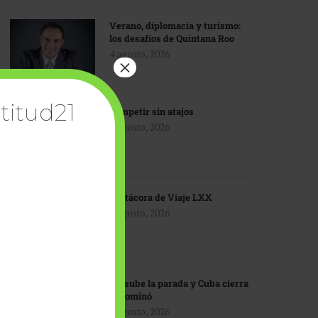
Verano, diplomacia y turismo:
los desafíos de Quintana Roo
4 agosto, 2026
×
titud21
Competir sin atajos
4 agosto, 2026
Bitácora de Viaje LXX
3 agosto, 2026
EU sube la parada y Cuba cierra
el dominó
3 agosto, 2026