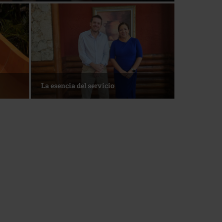
ntana Roo
1 de agosto • Torneo de Golf ACOTUR