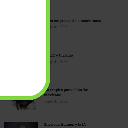
IA en empresas de cincuentones
3 agosto, 2026
TMEC y turismo
3 agosto, 2026
Un respiro para el Caribe
mexicano
3 agosto, 2026
Sherlock Holmes y la IA