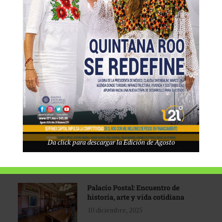
Tecnológico de Monterrey
3 agosto, 2026
Promoción turística con visión
1 abril, 2026
Industria global en
Da click para descargar la Edición de Agosto
reconfiguración
31 marzo, 2026
Palacio Postal: Encuentro de
historia, arte y vida cotidiana
10 diciembre, 2025