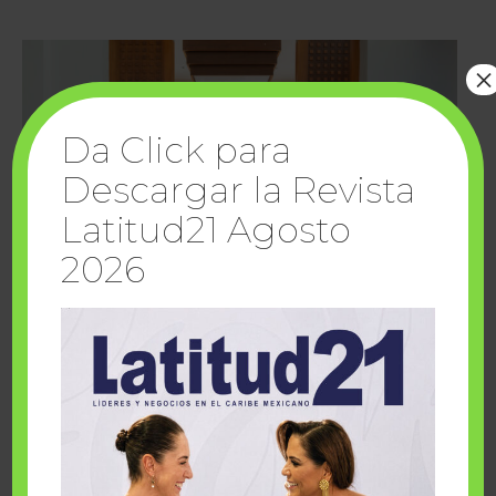
×
Da Click para
Descargar la Revista
Latitud21 Agosto
2026
Cuando la solidaridad inspira; cumplen
sueños Fairmont Mayakoba y Make-A-Wish
México
1 julio, 2026