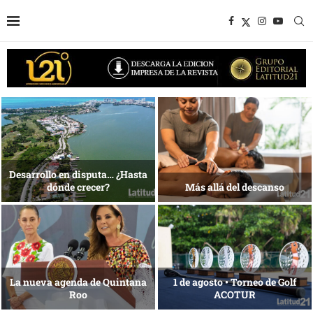
1 al 28 de agosto •
Energía que Impulsa la
Fundación Isleña
competitividad
Reconocimiento de viajeros
La esencia del servicio