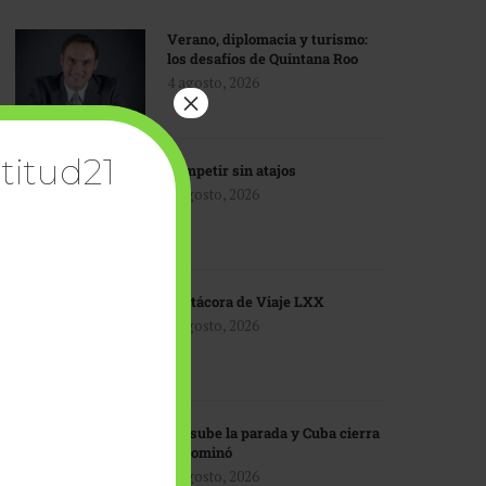
Verano, diplomacia y turismo:
los desafíos de Quintana Roo
4 agosto, 2026
×
titud21
Competir sin atajos
4 agosto, 2026
Bitácora de Viaje LXX
3 agosto, 2026
EU sube la parada y Cuba cierra
el dominó
3 agosto, 2026