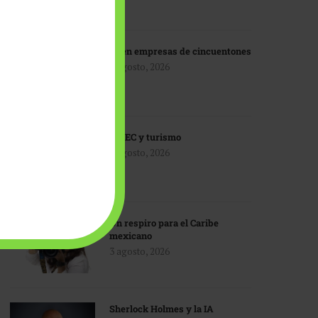
IA en empresas de cincuentones
3 agosto, 2026
TMEC y turismo
3 agosto, 2026
Un respiro para el Caribe
mexicano
3 agosto, 2026
Sherlock Holmes y la IA