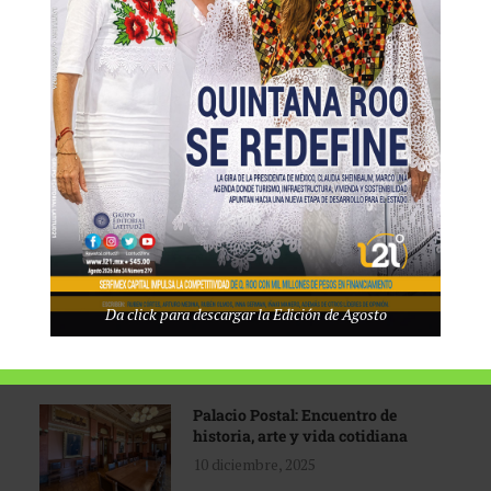
Tecnológico de Monterrey
3 agosto, 2026
Promoción turística con visión
1 abril, 2026
Industria global en
Da click para descargar la Edición de Agosto
reconfiguración
31 marzo, 2026
Palacio Postal: Encuentro de
historia, arte y vida cotidiana
10 diciembre, 2025