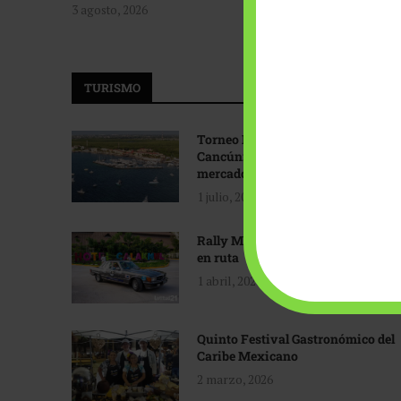
3 agosto, 2026
TURISMO
Torneo Internacional de Pesca
Cancún: Navegando hacia nuevos
mercados
1 julio, 2026
Rally Maya: Herencia automotriz
en ruta
1 abril, 2026
Quinto Festival Gastronómico del
Caribe Mexicano
2 marzo, 2026