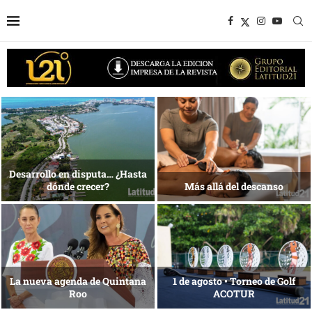
1 al 28 de agosto •
Energía que Impulsa la
Fundación Isleña
competitividad
Reconocimiento de viajeros
La esencia del servicio