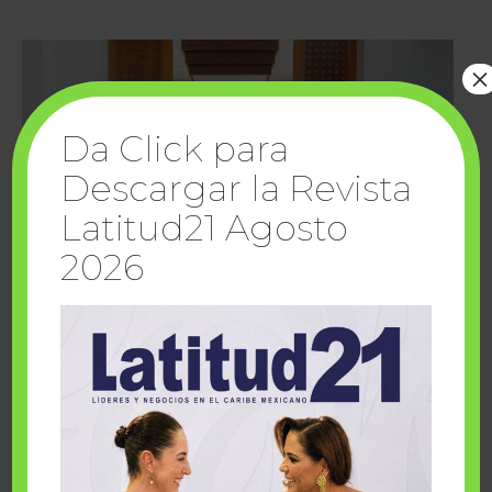
×
Da Click para
Descargar la Revista
Latitud21 Agosto
2026
Cuando la solidaridad inspira; cumplen
sueños Fairmont Mayakoba y Make-A-Wish
México
1 julio, 2026