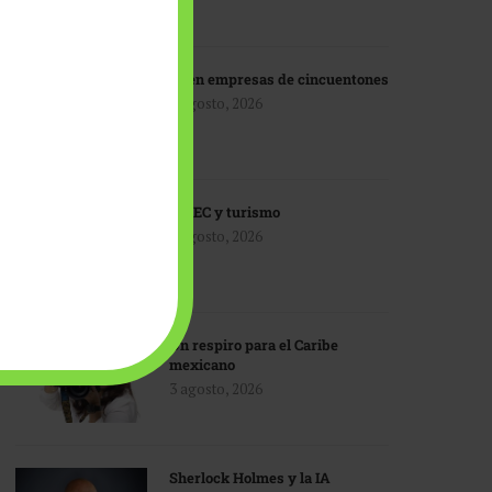
IA en empresas de cincuentones
3 agosto, 2026
TMEC y turismo
3 agosto, 2026
Un respiro para el Caribe
mexicano
3 agosto, 2026
Sherlock Holmes y la IA