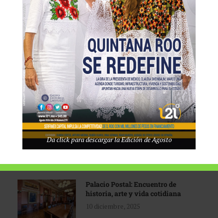
Tecnológico de Monterrey
3 agosto, 2026
Promoción turística con visión
1 abril, 2026
Industria global en
Da click para descargar la Edición de Agosto
reconfiguración
31 marzo, 2026
Palacio Postal: Encuentro de
historia, arte y vida cotidiana
10 diciembre, 2025