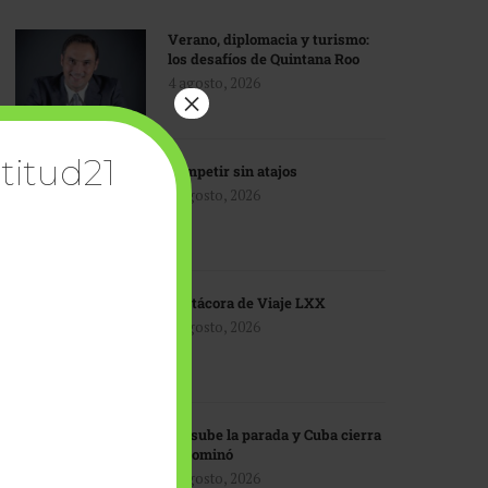
Verano, diplomacia y turismo:
los desafíos de Quintana Roo
4 agosto, 2026
×
titud21
Competir sin atajos
4 agosto, 2026
Bitácora de Viaje LXX
3 agosto, 2026
EU sube la parada y Cuba cierra
el dominó
3 agosto, 2026