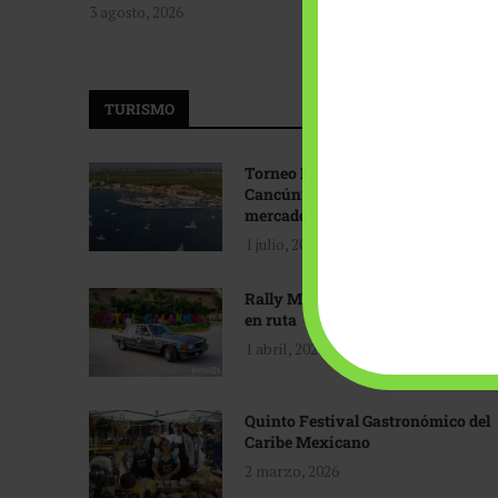
3 agosto, 2026
TURISMO
Torneo Internacional de Pesca
Cancún: Navegando hacia nuevos
mercados
1 julio, 2026
Rally Maya: Herencia automotriz
en ruta
1 abril, 2026
Quinto Festival Gastronómico del
Caribe Mexicano
2 marzo, 2026