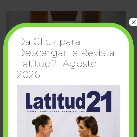
×
Da Click para
Descargar la Revista
Latitud21 Agosto
2026
Cuando la solidaridad inspira; cumplen
sueños Fairmont Mayakoba y Make-A-Wish
México
1 julio, 2026