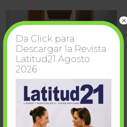
×
Da Click para
Descargar la Revista
Latitud21 Agosto
2026
Cuando la solidaridad inspira; cumplen
sueños Fairmont Mayakoba y Make-A-Wish
México
1 julio, 2026